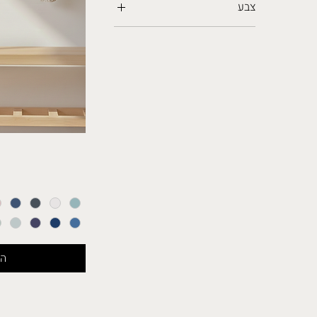
צבע
הו