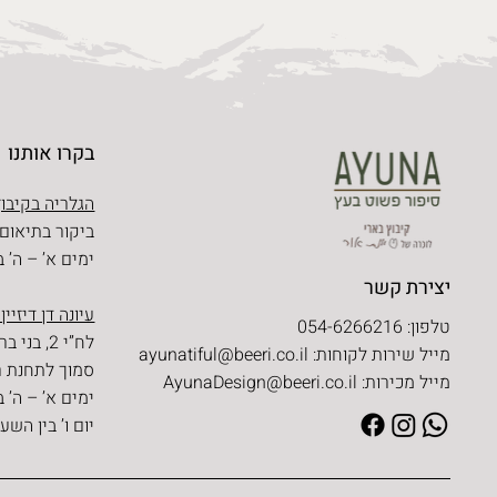
בקרו אותנו
הגלריה בקיבוץ
ביקור בתיאום
ימים א’ – ה’ בין השעו
יצירת קשר
עיונה דן דיזיין
טלפון: 054-6266216
לח”י 2, בני ברק
מייל שירות לקוחות:
ayunatiful@beeri.co.il
סמוך לתחנת ר
מייל מכירות:
AyunaDesign@beeri.co.il
ימים א’ – ה’ בין השעו
יום ו’ בין השעות 09:30 – 