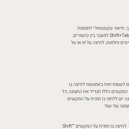
ך, תיאור טקסטואלי לתמונות
ואייקונים, גלישה בעזרת מקלדת על ידי שימוש במקשי ה-Tab וה-Shift+Tab למעבר בין קישורים,
מקשי החיצים, מקש ה-Enter לבחירה, מקש ה-Esc ליציאה מתפריטים וחלונות, לחיצה על H או על
ם לעשות זאת באמצעות לחיצה בו
לחיצה על צמד המקשים הללו תגדיל את התצוגה, כל
גה יש ללחוץ בו זמנית על המקשים
לחיצה חוזרת על מקש “Tab” תעביר בין הקישורים השונים בעמוד. לחיצה בו זמנית על המקשים “Shift”