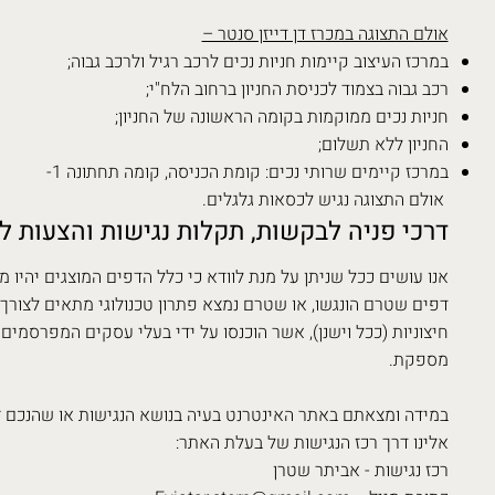
אולם התצוגה במכרז דן דייזן סנטר –
במרכז העיצוב קיימות חניות נכים לרכב רגיל ולרכב גבוה;
רכב גבוה בצמוד לכניסת החניון ברחוב הלח"י;
חניות נכים ממוקמות בקומה הראשונה של החניון;
החניון ללא תשלום;
במרכז קיימים שרותי נכים: קומת הכניסה, קומה תחתונה 1-
אולם התצוגה נגיש לכסאות גלגלים.
דרכי פניה לבקשות, תקלות נגישות והצעות ל
אנו עושים ככל שניתן על מנת לוודא כי כלל הדפים המוצגים יהיו מו
דפים שטרם הונגשו, או שטרם נמצא פתרון טכנולוגי מתאים לצורך ה
חיצוניות (ככל וישנן), אשר הוכנסו על ידי בעלי עסקים המפרסמי
מספקת.
במידה ומצאתם באתר האינטרנט בעיה בנושא הנגישות או שהנכם זק
אלינו דרך רכז הנגישות של בעלת האתר:
רכז נגישות - אביתר שטרן