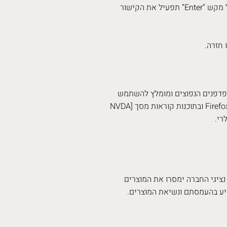
+ “Tab” (שיפט וטאב) תחזיר את הסמן לקישור הקודם. לחיצה על מקש “Enter” תפעיל את הקישור
דפדפנים הנפוצים ומומלץ להשתמש
בדפדפנים הבאים: Firefox / Opera / Safari / Lynx]/ [Edge / Chrome ובתוכנות קוראות מסך [NVDA
נציגי החברה ימסרו את המוצרים
ייע בהעמסתם ונשיאת המוצרים.