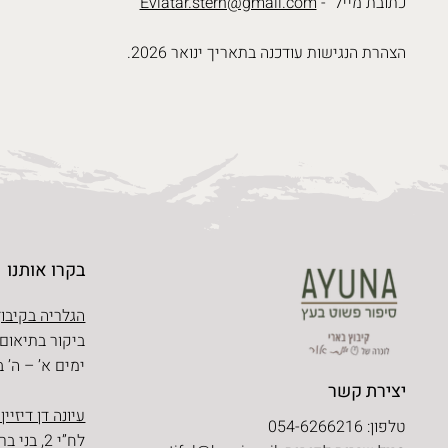
כתובת מייל -
Eviatar.stern@gmail.com
הצהרת הנגישות עודכנה בתאריך ינואר 2026.
בקרו אותנו
הגלריה בקיבוץ
ביקור בתיאום
ימים א’ – ה’ בין השעו
יצירת קשר
עיונה דן דיזיין
טלפון: 054-6266216
לח”י 2, בני ברק