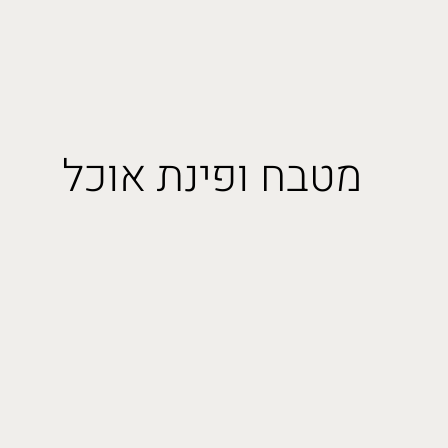
מטבח ופינת אוכל
מטבח ופינת אוכל
תראו לי