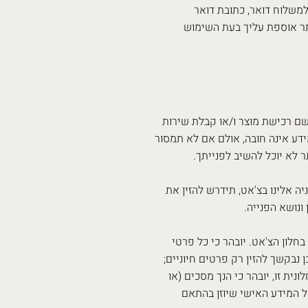
משלוח דואר, כתובת דואר
תר אוספת עליך בעת השימוש
שם רכישת מוצר ו/או קבלת שירות
דע אינה חובה, אולם אם לא תמסור
 לא יוכל להשיב לפנייתך.
 אלינו בצ'אט, תידרש להזין את
ונושא הפנייה.
חלון הצ'אט. יובהר כי כל פרטי
חופשי יועברו אלינו כמות שהם ("as is"), ועל כן נבקשך להזין רק פרטים חיוניים;
נית זו, יובהר כי הנך מסכים (או
ל המידע האישי שיוזן בהתאם