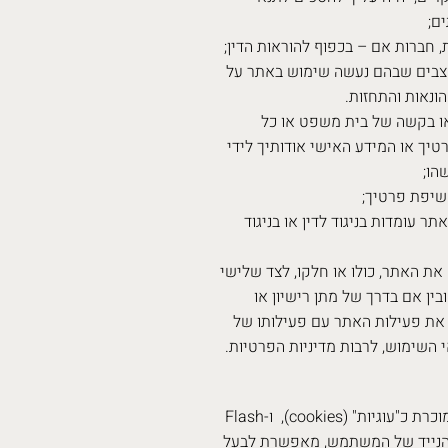
ם;
, חברות אם – בכפוף להוראות הדין;
 במצבים שבהם נעשה שימוש באתר על
ונאות והתחזות.
 או בקשה של בית משפט או כל
יך או המידע האישי אודותיך לידי
הו;
שיפת פרטיך;
עומדות בניגוד לדין או בניגוד
את האתר, כולו או חלקו, לצד שלישי
ין אם בדרך של מתן רישיון או
ג את פעילות האתר עם פעילותו של
 השימוש, לרבות מדיניות הפרטיות.
באתר עשוי להתבצע שימוש בטכנולוגיה אשר מקובלת בתעשייה ומוכרת כ"עוגיות" (cookies), ו-Flash
או הנייד של המשתמש, מאפשרת לבעל