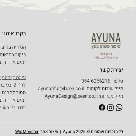
בקרו אותנו
הגלריה בקיבוץ
ביקור בתיאום
ימים א’ – ה’ בין השעו
יצירת קשר
עיונה דן דיזיין
טלפון: 054-6266216
לח”י 2, בני ברק
מייל שירות לקוחות:
ayunatiful@beeri.co.il
סמוך לתחנת ר
מייל מכירות:
AyunaDesign@beeri.co.il
ימים א’ – ה’ בין השעו
יום ו’ בין השעות 09:30 – 
כל הזכויות שמורות © Ayuna 2026 | עיצוב אתר:
Wix Monster