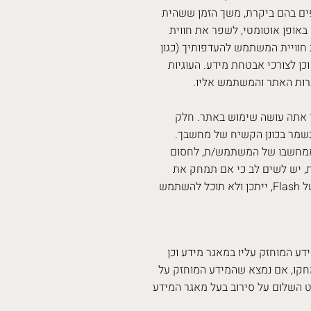
פים בהם ביקרת, משך הזמן ששהית
 באופן אוטומטי, לשפר את חווית
וויית המשתמש להעדפותיך (כגון
כן לצורכי אבטחת מידע. העוגיות
רות האתר והמשתמש אליו.
את כתובת ה-IP של המחשב ממנו אתה עושה שימוש באתר. חלק
שמר בכונן הקשיח של מחשבך.
ממחשבו של המשתמש/ת, לחסום
את, יש לשים לב כי אם תמחק את
העוגיות או לא תאפשר את אחסונן, או אם תשנה את המאפיינים של Flash, ייתכן ולא תוכל להשתמש
ל אדם רשאי לעיין במידע המוחזק עליו במאגר מידע וכן
חקו, אם נמצא שהמידע המוחזק על
פט השלום על סירוב בעל מאגר המידע