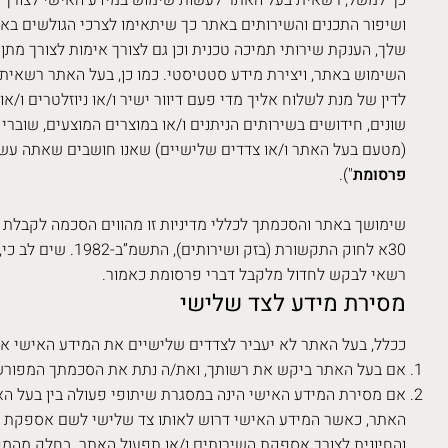
כך למשל, רשאית בעל האתר לעשות שימוש במידע האישי לצורך א
ושיפור התכנים והשירותים באתר כך שיתאימו לצרכי הגולשים בא
שלך, הענקת שירותי תמיכה טכנית וכן גם לצורך אימות לצורך מתן 
השימוש באתר, ויצירת מידע סטטיסטי. כמו כן, בעל האתר רשאית
לדין של מנת לשלוח אליך מדי פעם דיוור ישיר ו/או ניוזלטרים ו/או
שונים, חידושים בשירותים הניתנים ו/או במוצרים המוצעים, שוברי 
(מטעם בעל האתר ו/או צדדים שלישיים) שאנו חושבים שאתה עשוי 
פרסומת
").
שימושך באתר והסכמתך לכללי מדיניות זו מהווים הסכמה לקבלת
30א לחוק התקשורת (בזק ו
רשאי לבקש לחדול מלקבל דברי פרסומת כאמור.
מסירת מידע לצד שלישי
ככלל, בעל האתר לא יעביר לצדדים שלישיים את המידע האישי א
אם בעל האתר ביקש את רשותך, ואת/ה נתת את הסכמתך המפורש
אם מסירת המידע האישי הינה במסגרת שיתופי פעולה בין בעל הא
האתר, כאשר המידע האישי דרוש לאותו צד שלישי לשם אספקת ה
והחיונית לצורך אספקת השירותים ו/או תפעול האתר. בחלק מהמק