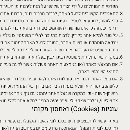
הפרטיות המוחלים על ידי הצד השלישי על מנת ליהנות מן השירותי
לתאגידים הקשורים לבעל האתר, לרבות חברות בנות, חברות אחיות
כדי לזהות, למנוע או לטפל בבעיות אבטחה או בעיות טכניות וכן
ידי מי שנחזה כי אינו מורשה להשתמש בשירותים וזאת כדי למנוע ה
על מנת למלא אחר כל דין, לרבות בתגובה להליך משפטי, צו גילוי
ערכאה מוסמכת או רשות אחרת, המורה לבעל האתר למסור את פרט
בית המשפט או הערכאה או הרשות האחרת או לידי צד שלישי כלש
במקרה של מחלוקת משפטית בינך לבין בעל האתר שתחייב את ח
אם תבצע/י באתר ו/או באמצעות האתר פעולות אשר לדעת בעל האתר 
לתנאי השימוש באתר;
אם בעל האתר ימכור את פעילות האתר ו/או יעביר בכל דרך שהיא 
כלשהו, בתמורה או שלא בתמורה, בין אם בדרך של המחאת זכויות וב
רישיון-משנה - וכן במקרה שבעל האתר יתמזג עם גוף אחר או ימז
צד שלישי, ובלבד שצד שלישי זה יהיה מחויב למלא אחר כללי תנאי
עוגיות (Cookies) ואחסון מקומי
(או טכנולוגיות דומות), המאחסנת מידע מסוים במחשב הנייח ו/