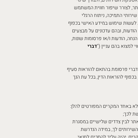
ספקת השירותים, ולצורך שינוי
תר, לצורר שיפור חווית המשתמש
שירותי התמיכה, ניתוח הרגלי
 לעשות שימוש במידע האישי בכפוף
 הודעות, ובהם עדכונים על מבצעים
הנחה, הודעות ו/או פרסומות שונות,
למצוא בהם עניין ("
דברי
 דברי פרסומת בהתאם להוראות סעיף
שירותים), התשמ”ב-1982. שים לב כי, בכפוף להוראות הדין, בכל עת הנך
לא באחד המקרים המפורטים להלן:
ת לכך;
תר לבין צדדים שלישיים במסגרת
שירותים לך, במידה הנדרשת
רים, יהיה עליך להסכים לתנאי