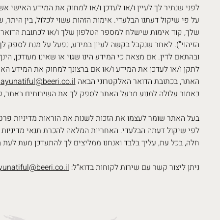
לפני שנתיר לך לעיין ו/או לעדכן ו/או למחוק את המידע האישי אשר
על פי שיקול דעתנו הבלעדי. אימות הזהות עשוי לכלול, בין היתר,
שלך, קוד אימות שישלח למספר הטלפון שלך ו/או לכתובת הדואר ה
הזיהוי"). לאחר שנקבל בקשה לעיון במידע, נפעל על מנת לספק ל
ובהתאם לדין. אם מצאת כי המידע הינו שגוי או שאינו מעודכן, הי
לתקן ו/או לעדכן את המידע ו/או אם ברצונך למחוק את המידע הא
האתר, בכתובת הדואר האלקטרוני הבאה
ayunatiful@beeri.co.il
ל
כאמור עלולה למנוע מבעל האתר לספק לך את השירותים באתר, כ
בעל האתר שומר לעצמו את הזכות לשנות את הוראות מדיניות פרטי
לפי שיקול דעתה הבלעדי. האחריות המלאה להכרת תנאי מדיניות פ
חלה, בכל עת, עליך בלבד ואנחנו ממליצים לך להתעדכן מעת לעת ב
ניתן ליצור קשר עם שירות לקוחות בדוא"ל:
yunatiful@beeri.co.il