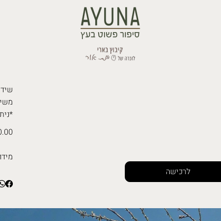
משיל
*נית
.00 ₪
מידו
לרכישה