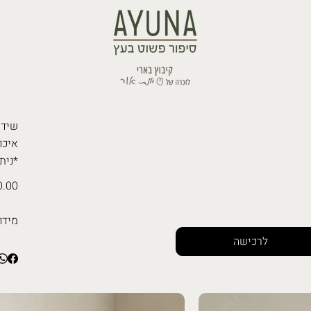
איכו
*נית
.00 ₪
מידו
לרכישה