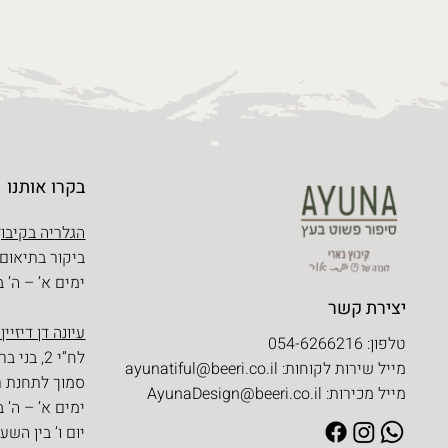
בקרו אותנו
הגלריה בקיבוץ
ביקור בתיאום
ימים א’ – ה’ בין השעו
יצירת קשר
עיונה דן דיזיין
טלפון: 054-6266216
לח”י 2, בני ברק
מייל שירות לקוחות:
ayunatiful@beeri.co.il
סמוך לתחנת ר
מייל מכירות:
AyunaDesign@beeri.co.il
ימים א’ – ה’ בין השעו
יום ו’ בין השעות 09:30 – 