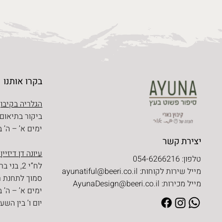
בקרו אותנו
הגלריה בקיבוץ
ביקור בתיאום
ימים א’ – ה’ בין השעו
יצירת קשר
עיונה דן דיזיין
טלפון: 054-6266216
לח”י 2, בני ברק
מייל שירות לקוחות:
ayunatiful@beeri.co.il
סמוך לתחנת ר
מייל מכירות:
AyunaDesign@beeri.co.il
ימים א’ – ה’ בין השעו
יום ו’ בין השעות 09:30 – 