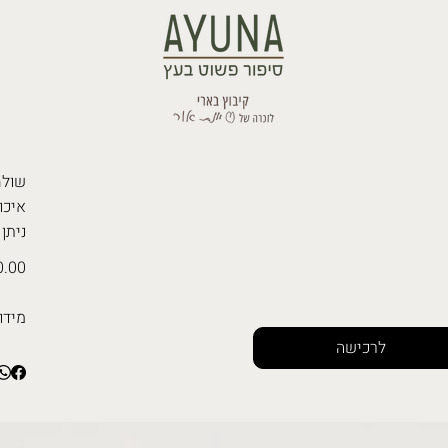
שולח
איכו
ניתן
.00 ₪
מידו
לרכישה