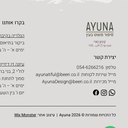
בקרו אותנו
הגלריה בקיבוץ
ביקור בתיאום
ימים א’ – ה’ בין השעו
יצירת קשר
עיונה דן דיזיין
טלפון: 054-6266216
לח”י 2, בני ברק
מייל שירות לקוחות:
ayunatiful@beeri.co.il
סמוך לתחנת ר
מייל מכירות:
AyunaDesign@beeri.co.il
ימים א’ – ה’ בין השעו
יום ו’ בין השעות 09:30 – 
כל הזכויות שמורות © Ayuna 2026 | עיצוב אתר:
Wix Monster