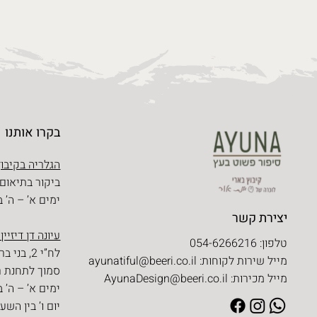
בקרו אותנו
הגלריה בקיבוץ
ביקור בתיאום
ימים א’ – ה’ בין השעו
יצירת קשר
עיונה דן דיזיין
טלפון: 054-6266216
לח”י 2, בני ברק
מייל שירות לקוחות:
ayunatiful@beeri.co.il
סמוך לתחנת ר
מייל מכירות:
AyunaDesign@beeri.co.il
ימים א’ – ה’ בין השעו
יום ו’ בין השעות 09:30 – 