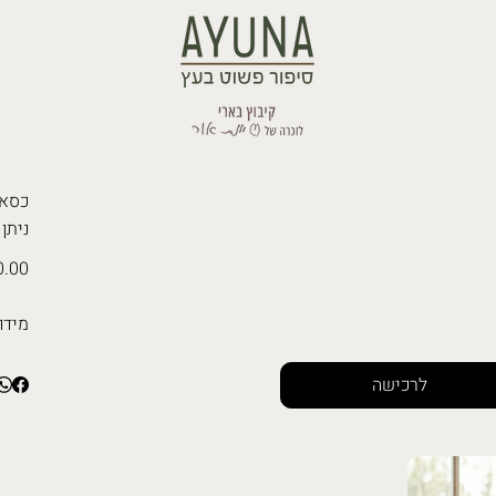
כסא ע
ניתן
.00 ₪
מידו
לרכישה