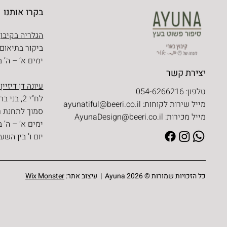
בקרו אותנו
הגלריה בקיבוץ
ביקור בתיאום
ימים א’ – ה’ בין השעו
יצירת קשר
עיונה דן דיזיין
טלפון: 054-6266216
לח”י 2, בני ברק
מייל שירות לקוחות:
ayunatiful@beeri.co.il
סמוך לתחנת ר
מייל מכירות:
AyunaDesign@beeri.co.il
ימים א’ – ה’ בין השעו
יום ו’ בין השעות 09:30 – 
כל הזכויות שמורות © Ayuna 2026 | עיצוב אתר:
Wix Monster