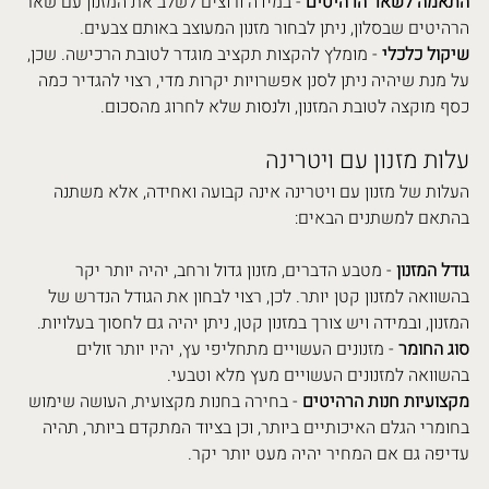
התאמה לשאר הרהיטים
 - במידה ורוצים לשלב את המזנון עם שאר 
הרהיטים שבסלון, ניתן לבחור מזנון המעוצב באותם צבעים.
שיקול כלכלי 
- מומלץ להקצות תקציב מוגדר לטובת הרכישה. שכן, 
על מנת שיהיה ניתן לסנן אפשרויות יקרות מדי, רצוי להגדיר כמה 
כסף מוקצה לטובת המזנון, ולנסות שלא לחרוג מהסכום.
עלות מזנון עם ויטרינה
העלות של מזנון עם ויטרינה אינה קבועה ואחידה, אלא משתנה 
בהתאם למשתנים הבאים:
גודל המזנון
 - מטבע הדברים, מזנון גדול ורחב, יהיה יותר יקר 
בהשוואה למזנון קטן יותר. לכן, רצוי לבחון את הגודל הנדרש של 
המזנון, ובמידה ויש צורך במזנון קטן, ניתן יהיה גם לחסוך בעלויות.
סוג החומר
 - מזנונים העשויים מתחליפי עץ, יהיו יותר זולים 
בהשוואה למזנונים העשויים מעץ מלא וטבעי.
מקצועיות חנות הרהיטים
 - בחירה בחנות מקצועית, העושה שימוש 
בחומרי הגלם האיכותיים ביותר, וכן בציוד המתקדם ביותר, תהיה 
עדיפה גם אם המחיר יהיה מעט יותר יקר.