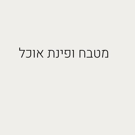
מטבח ופינת אוכל
מטבח ופינת אוכל
תראו לי