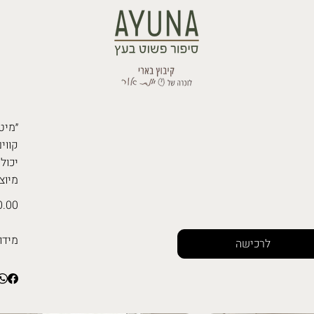
״מיט
קווים
יכול
מיוצ
.00 ₪
מידו
לרכישה