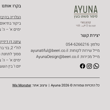
בקרו אותנו
הגלריה בקיבוץ
ביקור בתיאום
ימים א’ – ה’ בין השעו
יצירת קשר
עיונה דן דיזיין
טלפון: 054-6266216
לח”י 2, בני ברק
מייל שירות לקוחות:
ayunatiful@beeri.co.il
סמוך לתחנת ר
מייל מכירות:
AyunaDesign@beeri.co.il
ימים א’ – ה’ בין השעו
יום ו’ בין השעות 09:30 – 
כל הזכויות שמורות © Ayuna 2026 | עיצוב אתר:
Wix Monster