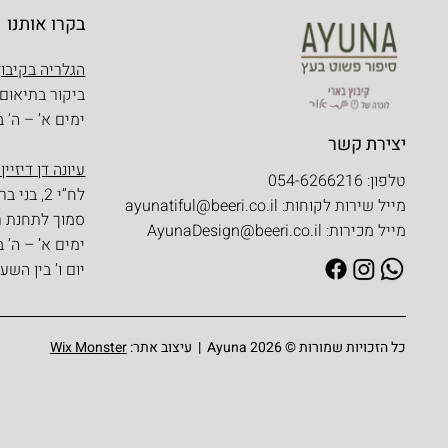
בקרו אותנו
הגלריה בקיבוץ
ביקור בתיאום
ימים א’ – ה’ בין השעו
יצירת קשר
עיונה דן דיזיין
טלפון: 054-6266216
לח”י 2, בני ברק
מייל שירות לקוחות:
ayunatiful@beeri.co.il
סמוך לתחנת ר
מייל מכירות:
AyunaDesign@beeri.co.il
ימים א’ – ה’ בין השעו
יום ו’ בין השעות 09:30 – 
כל הזכויות שמורות © Ayuna 2026 | עיצוב אתר:
Wix Monster