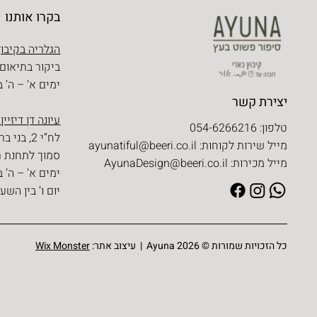
בקרו אותנו
הגלריה בקיבוץ
ביקור בתיאום
ימים א’ – ה’ בין השעו
יצירת קשר
עיונה דן דיזיין
טלפון: 054-6266216
לח”י 2, בני ברק
מייל שירות לקוחות:
ayunatiful@beeri.co.il
סמוך לתחנת ר
מייל מכירות:
AyunaDesign@beeri.co.il
ימים א’ – ה’ בין השעו
יום ו’ בין השעות 09:30 – 
כל הזכויות שמורות © Ayuna 2026 | עיצוב אתר:
Wix Monster