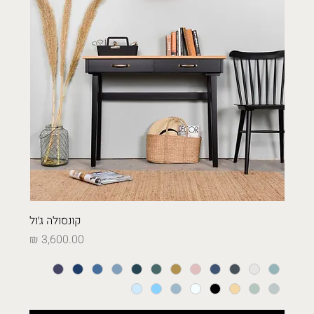
קונסולה ג׳ול
מחיר